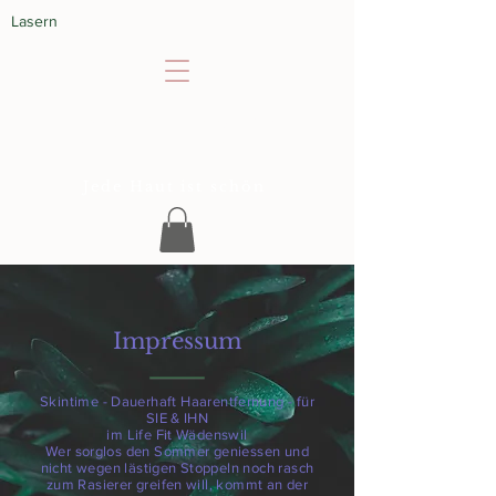
Lasern
SKINTIME
Jede Haut ist schön
Impressum
Skintime - Dauerhaft Haarentfernung - für
SIE & IHN
im Life Fit Wädenswil
Wer sorglos den Sommer geniessen und
nicht wegen lästigen Stoppeln noch rasch
zum Rasierer greifen will, kommt an der